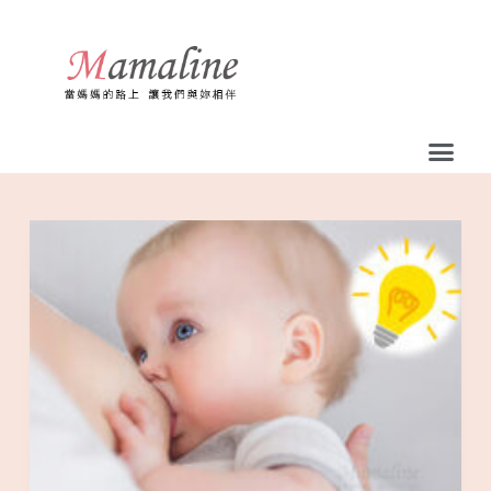
跳
至
主
要
內
容