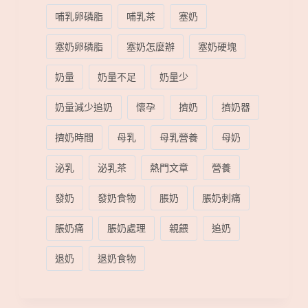
哺乳卵磷脂
哺乳茶
塞奶
塞奶卵磷脂
塞奶怎麼辦
塞奶硬塊
奶量
奶量不足
奶量少
奶量減少追奶
懷孕
擠奶
擠奶器
擠奶時間
母乳
母乳營養
母奶
泌乳
泌乳茶
熱門文章
營養
發奶
發奶食物
脹奶
脹奶刺痛
脹奶痛
脹奶處理
親餵
追奶
退奶
退奶食物