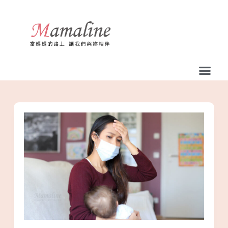
跳
至
主
要
內
容