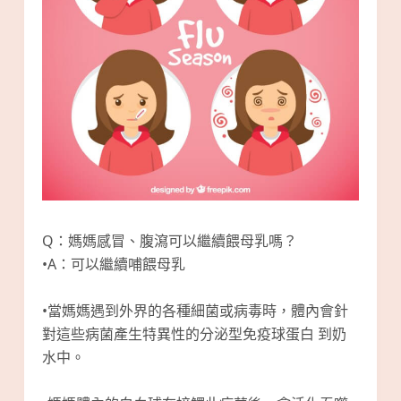
Q：媽媽感冒、腹瀉可以繼續餵母乳嗎？
•A：可以繼續哺餵母乳
•當媽媽遇到外界的各種細菌或病毒時，體內會針
對這些病菌產生特異性的分泌型免疫球蛋白 到奶
水中。