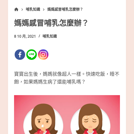
哺乳知識
媽媽感冒哺乳怎麼辦？
媽媽感冒哺乳怎麼辦？
8 10 月, 2021
哺乳知識
寶寶出生後，媽媽就像超人一樣。快速吃飯，睡不
飽，如果媽媽生病了還能哺乳嗎？