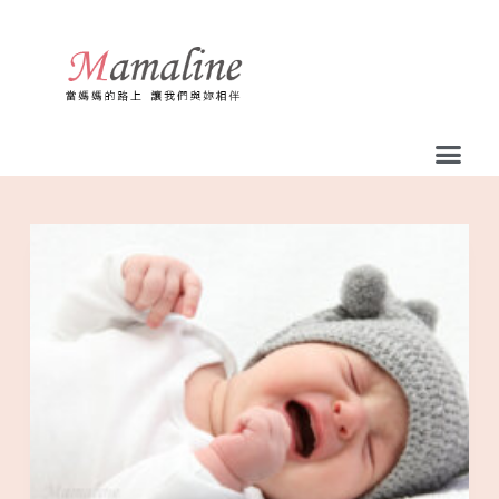
跳
至
主
要
內
容