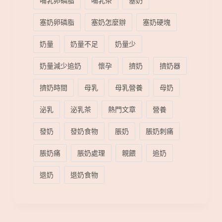
哺乳卵磷脂
哺乳茶
塞奶
塞奶卵磷脂
塞奶怎麼辦
塞奶硬塊
奶量
奶量不足
奶量少
奶量減少追奶
懷孕
擠奶
擠奶器
擠奶時間
母乳
母乳營養
母奶
泌乳
泌乳茶
熱門文章
營養
發奶
發奶食物
脹奶
脹奶刺痛
脹奶痛
脹奶處理
親餵
追奶
退奶
退奶食物