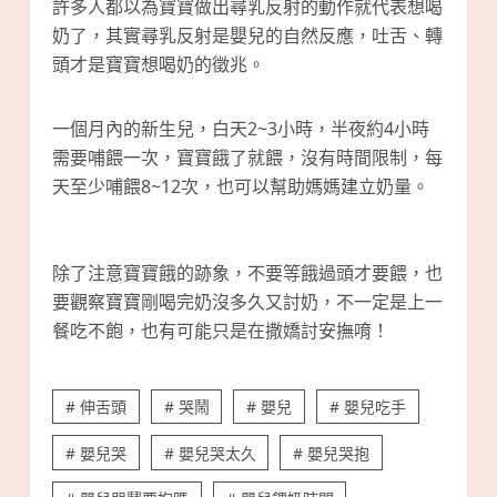
許多人都以為寶寶做出尋乳反射的動作就代表想喝
奶了，其實尋乳反射是嬰兒的自然反應，吐舌、轉
頭才是寶寶想喝奶的徵兆。
一個月內的新生兒，白天2~3小時，半夜約4小時
需要哺餵一次，寶寶餓了就餵，沒有時間限制，每
天至少哺餵8~12次，也可以幫助媽媽建立奶量。
除了注意寶寶餓的跡象，不要等餓過頭才要餵，也
要觀察寶寶剛喝完奶沒多久又討奶，不一定是上一
餐吃不飽，也有可能只是在撒嬌討安撫唷！
# 伸舌頭
# 哭鬧
# 嬰兒
# 嬰兒吃手
# 嬰兒哭
# 嬰兒哭太久
# 嬰兒哭抱