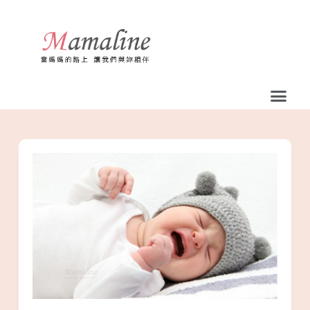
跳
至
主
要
內
容