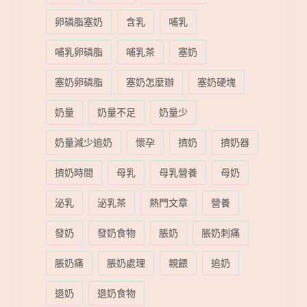
卵磷脂塞奶
含乳
哺乳
哺乳卵磷脂
哺乳茶
塞奶
塞奶卵磷脂
塞奶怎麼辦
塞奶硬塊
奶量
奶量不足
奶量少
奶量減少追奶
懷孕
擠奶
擠奶器
擠奶時間
母乳
母乳營養
母奶
泌乳
泌乳茶
熱門文章
營養
發奶
發奶食物
脹奶
脹奶刺痛
脹奶痛
脹奶處理
親餵
追奶
退奶
退奶食物