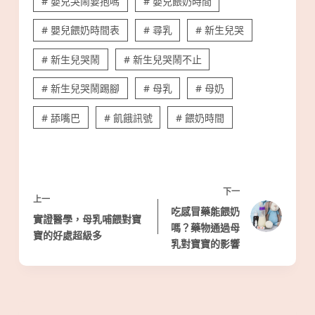
# 嬰兒哭鬧要抱嗎
# 嬰兒餵奶時間
# 嬰兒餵奶時間表
# 尋乳
# 新生兒哭
# 新生兒哭鬧
# 新生兒哭鬧不止
# 新生兒哭鬧踢腳
# 母乳
# 母奶
# 舔嘴巴
# 飢餓訊號
# 餵奶時間
下一
上一
吃感冒藥能餵奶
實證醫學，母乳哺餵對寶
嗎？藥物通過母
寶的好處超級多
乳對寶寶的影響