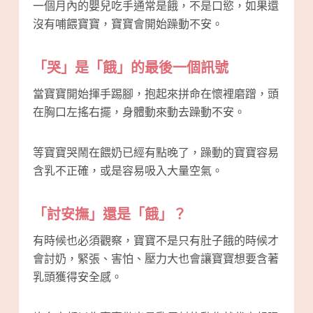
一個月內的嬰兒吃手通常是餓，不是口慾，如果還
沒有哺餵寶寶，寶寶會開始躁動不安。
「哭」是「餓」的最後一個訊號
當寶寶開始揮手踢腳，抱起來拼命在懷裡磨蹭，頭
在胸口左搖右擺，身體動來動去躁動不安。
等寶寶哭鬧在餵奶已經有點晚了，躁動的寶寶容易
含乳不正確，或是容易吸入大量空氣。
「討安撫」還是「餓」？
有時候也必須觀察，寶寶不是只有肚子餓的時候才
會討奶，緊張、害怕、壓力大也會讓寶寶想要含著
乳頭獲得安全感。