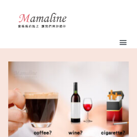
跳
至
主
要
內
容