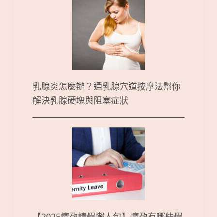
乳腺炎怎麼辦？通乳腺穴道按摩法幫你
解決乳腺硬塊與阻塞症狀
【2025懷孕請假懶人包】懷孕有哪些假