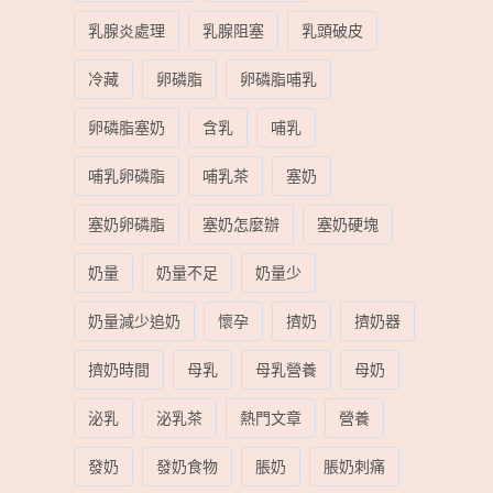
乳腺炎處理
乳腺阻塞
乳頭破皮
冷藏
卵磷脂
卵磷脂哺乳
卵磷脂塞奶
含乳
哺乳
哺乳卵磷脂
哺乳茶
塞奶
塞奶卵磷脂
塞奶怎麼辦
塞奶硬塊
奶量
奶量不足
奶量少
奶量減少追奶
懷孕
擠奶
擠奶器
擠奶時間
母乳
母乳營養
母奶
泌乳
泌乳茶
熱門文章
營養
發奶
發奶食物
脹奶
脹奶刺痛