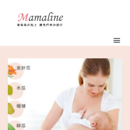
跳
至
主
要
內
容