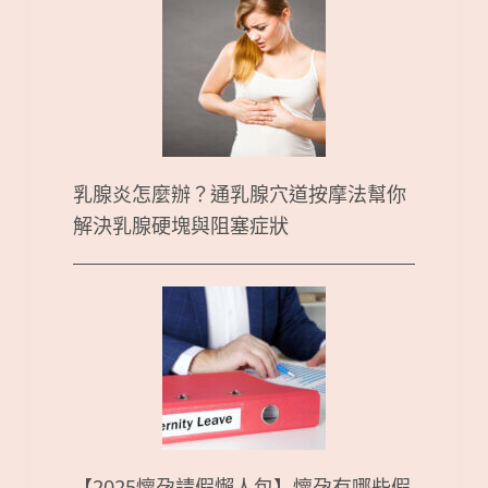
乳腺炎怎麼辦？通乳腺穴道按摩法幫你
解決乳腺硬塊與阻塞症狀
【2025懷孕請假懶人包】懷孕有哪些假