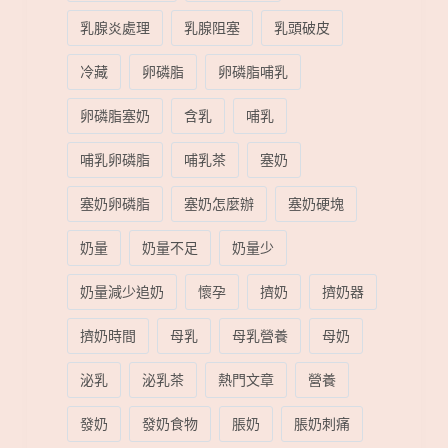
乳腺炎處理
乳腺阻塞
乳頭破皮
冷藏
卵磷脂
卵磷脂哺乳
卵磷脂塞奶
含乳
哺乳
哺乳卵磷脂
哺乳茶
塞奶
塞奶卵磷脂
塞奶怎麼辦
塞奶硬塊
奶量
奶量不足
奶量少
奶量減少追奶
懷孕
擠奶
擠奶器
擠奶時間
母乳
母乳營養
母奶
泌乳
泌乳茶
熱門文章
營養
發奶
發奶食物
脹奶
脹奶刺痛