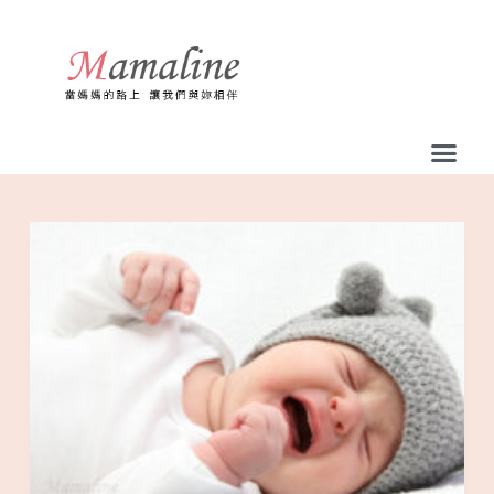
跳
至
主
要
內
容