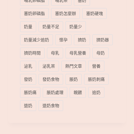
哺乳卵磷脂
哺乳茶
塞奶
塞奶卵磷脂
塞奶怎麼辦
塞奶硬塊
奶量
奶量不足
奶量少
奶量減少追奶
懷孕
擠奶
擠奶器
擠奶時間
母乳
母乳營養
母奶
泌乳
泌乳茶
熱門文章
營養
發奶
發奶食物
脹奶
脹奶刺痛
脹奶痛
脹奶處理
親餵
追奶
退奶
退奶食物