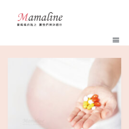
跳
至
主
要
內
容