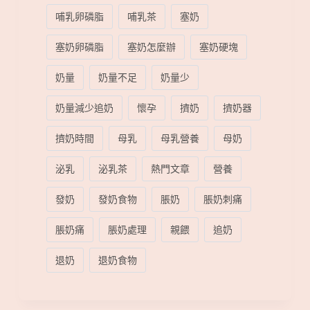
哺乳卵磷脂
哺乳茶
塞奶
塞奶卵磷脂
塞奶怎麼辦
塞奶硬塊
奶量
奶量不足
奶量少
奶量減少追奶
懷孕
擠奶
擠奶器
擠奶時間
母乳
母乳營養
母奶
泌乳
泌乳茶
熱門文章
營養
發奶
發奶食物
脹奶
脹奶刺痛
脹奶痛
脹奶處理
親餵
追奶
退奶
退奶食物