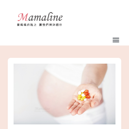
跳
至
主
要
內
容