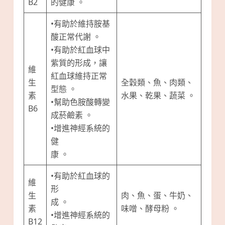
B2
的健康 。
•有助於維持胺基
酸正常代謝 。
•有助於紅血球中
紫質的形成，讓
維
紅血球維持正常
生
全穀類、魚、肉類、
型態 。
素
水果、乾果、蔬菜 。
•幫助色胺酸轉變
B6
成菸鹼素 。
•增進神經系統的
健
康 。
•有助於紅血球的
維
形
生
肉、魚、蛋、牛奶、
成 。
素
味噌、酵母粉 。
•增進神經系統的
B12