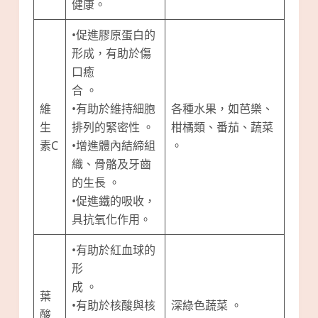
健康。
•促進膠原蛋白的
形成，有助於傷
口癒
合 。
維
•有助於維持細胞
各種水果，如芭樂、
生
排列的緊密性 。
柑橘類、番茄、蔬菜
素C
•增進體內結締組
。
織、骨骼及牙齒
的生長 。
•促進鐵的吸收，
具抗氧化作用。
•有助於紅血球的
形
成 。
葉
•有助於核酸與核
深綠色蔬菜 。
酸