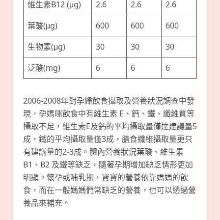
維生素B12 (μg)
2.6
2.6
2.6
葉酸(μg)
600
600
600
生物素(μg)
30
30
30
泛酸(mg)
6
6
6
2006-2008年對孕婦飲食攝取及營養狀況調查中發
現，孕媽咪飲食中有維生素 E、鈣、鐵、纖維質等
攝取不足，維生素E及鈣的平均攝取量僅達建議量5
成，鐵的平均攝取量僅3成，膳食纖維攝取量更只
有建議量的2-3成。體內營養狀況葉酸、維生素
B1、B2 及鐵等缺乏，隨著孕期增加缺乏情形更加
明顯。懷孕或哺乳期，寶寶的營養依靠媽媽的飲
食，而在一般媽媽們常缺乏的營養，也可以透過營
養品來補充。