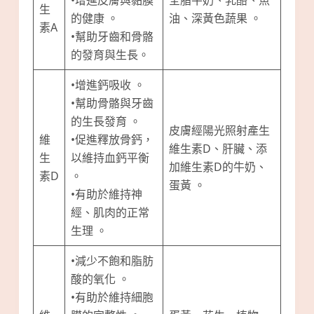
•增進皮膚與黏膜
全脂牛奶、乳酪、魚
生
的健康 。
油、深黃色蔬果 。
素A
•幫助牙齒和骨骼
的發育與生長。
•增進鈣吸收 。
•幫助骨骼與牙齒
的生長發育 。
皮膚經陽光照射產生
維
•促進釋放骨鈣，
維生素D、肝臟、添
生
以維持血鈣平衡
加維生素D的牛奶、
素D
。
蛋黃 。
•有助於維持神
經、肌肉的正常
生理 。
•減少不飽和脂肪
酸的氧化 。
•有助於維持細胞