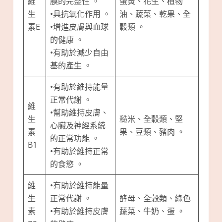
維
膜的完整性 。
蛋黃、花生、植物
生
•具抗氧化作用 。
油、蔬菜、乾果、全
素E
•增進皮膚與血球
穀類 。
的健康 。
•有助於減少自由
基的產生 。
•有助於維持能量
正常代謝 。
維
•幫助維持皮膚、
生
糙米、全穀類、堅
心臟及神經系統
素
果、豆類、豬肉 。
的正常功能 。
B1
•有助於維持正常
的食慾 。
維
•有助於維持能量
生
正常代謝 。
酵母、全穀類、綠色
素
•有助於維持皮膚
蔬菜、牛奶、蛋 。