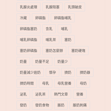
乳腺炎處理
乳腺阻塞
乳頭破皮
冷藏
卵磷脂
卵磷脂哺乳
卵磷脂塞奶
含乳
哺乳
哺乳卵磷脂
哺乳茶
塞奶
塞奶卵磷脂
塞奶怎麼辦
塞奶硬塊
奶量
奶量不足
奶量少
奶量減少追奶
懷孕
擠奶
擠奶器
擠奶時間
母乳
母乳營養
母奶
泌乳
泌乳茶
熱門文章
營養
發奶
發奶食物
脹奶
脹奶刺痛