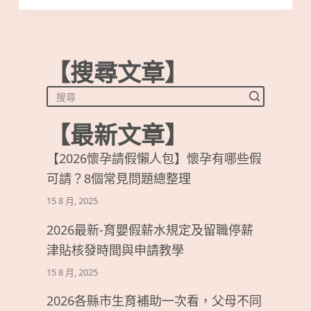
【搜尋文章】
【最新文章】
【2026懷孕請假懶人包】懷孕有哪些假
可請？8個常見問題總整理
15 8 月, 2025
2026最新-育嬰假薪水規定及留職停薪
津貼核發時間與申請教學
15 8 月, 2025
2026各縣市生育補助一次看，父母不同