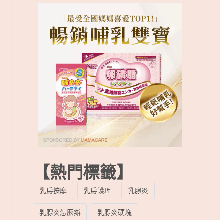
【熱門標籤】
乳房按摩
乳房護理
乳腺炎
乳腺炎怎麼辦
乳腺炎硬塊