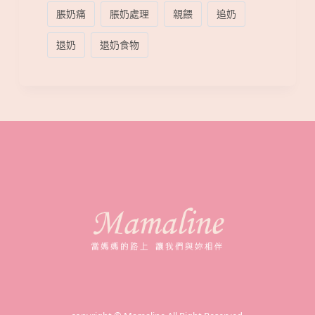
脹奶痛
脹奶處理
親餵
追奶
退奶
退奶食物