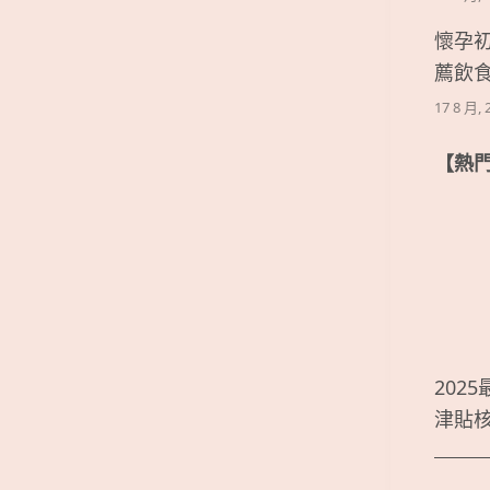
懷孕
薦飲
17 8 月, 
【熱
202
津貼