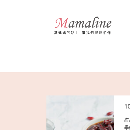
跳
至
主
要
內
容
1
甜
學