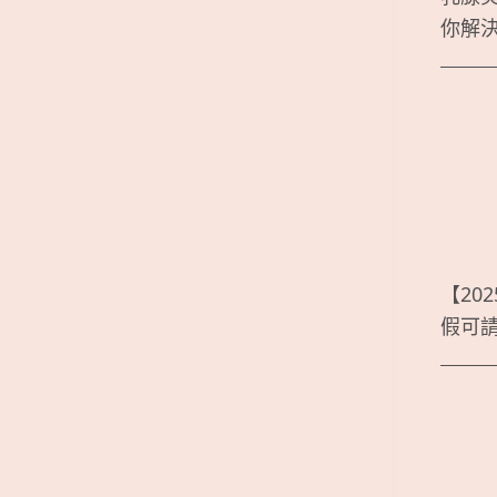
你解
【20
假可