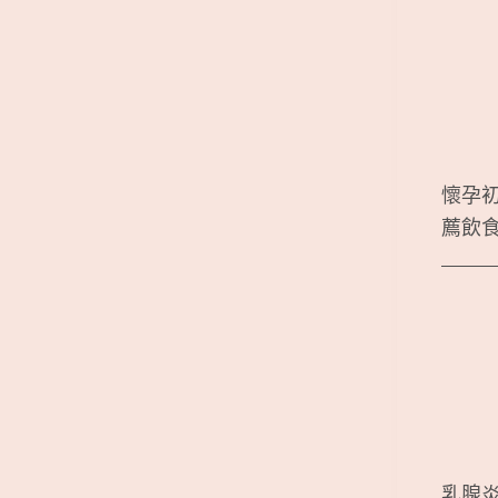
懷孕
薦飲
乳腺