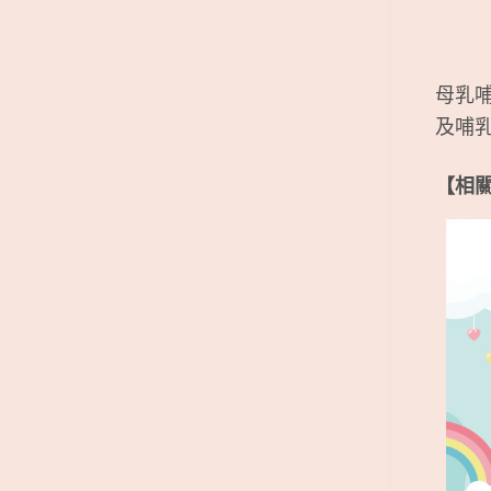
母乳
及哺
【相