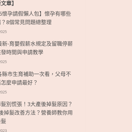
新文章】
26懷孕請假懶人包】懷孕有哪些
請？8個常見問題總整理
2025
6最新-育嬰假薪水規定及留職停薪
核發時間與申請教學
2025
6各縣市生育補助一次看，父母不
籍怎麼申請最好？
2025
掉髮別慌張！3大產後掉髮原因？
產後掉髮改善方法？營養師教你用
養髮
2023