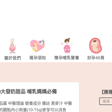
備孕須知
懷孕哺乳營養
好孕40周
關於我們
0大發奶甜品 哺乳媽媽必備
【搜
品篇 中醫理論 營養成分 備註 黑麥汁 中醫
的觀點內小劑量(10-15g)麥芽可以消食