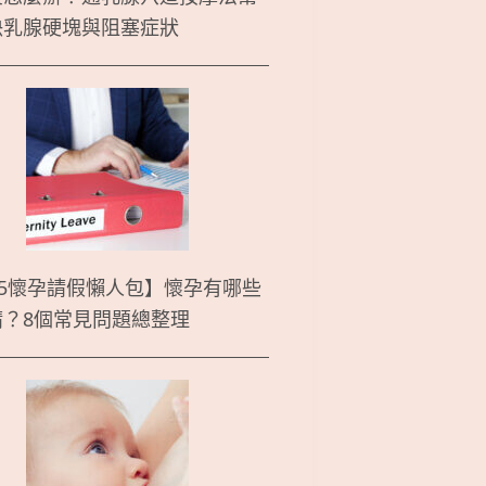
決乳腺硬塊與阻塞症狀
25懷孕請假懶人包】懷孕有哪些
請？8個常見問題總整理