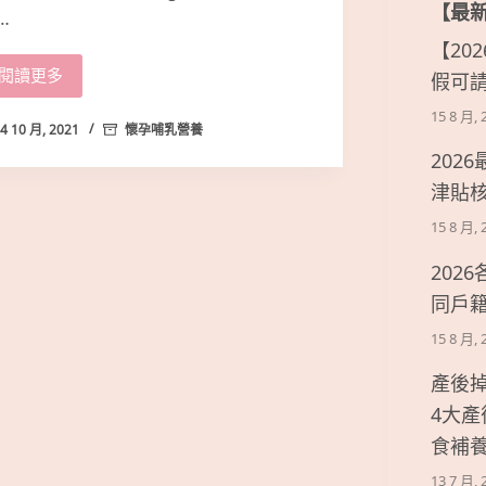
【最
…
【20
閱讀更多
假可
15 8 月, 
4 10 月, 2021
懷孕哺乳營養
202
津貼
15 8 月, 
202
同戶
15 8 月, 
產後
4大
食補
13 7 月, 