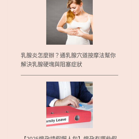
乳腺炎怎麼辦？通乳腺穴道按摩法幫你
解決乳腺硬塊與阻塞症狀
【2025懷孕請假懶人包】懷孕有哪些假