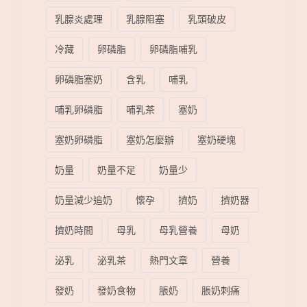
乳腺炎處理
乳腺阻塞
乳頭破皮
冷藏
卵磷脂
卵磷脂哺乳
卵磷脂塞奶
含乳
哺乳
哺乳卵磷脂
哺乳茶
塞奶
塞奶卵磷脂
塞奶怎麼辦
塞奶硬塊
奶量
奶量不足
奶量少
奶量減少追奶
懷孕
擠奶
擠奶器
擠奶時間
母乳
母乳營養
母奶
泌乳
泌乳茶
熱門文章
營養
發奶
發奶食物
脹奶
脹奶刺痛