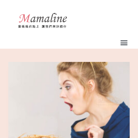
跳
至
主
要
內
容