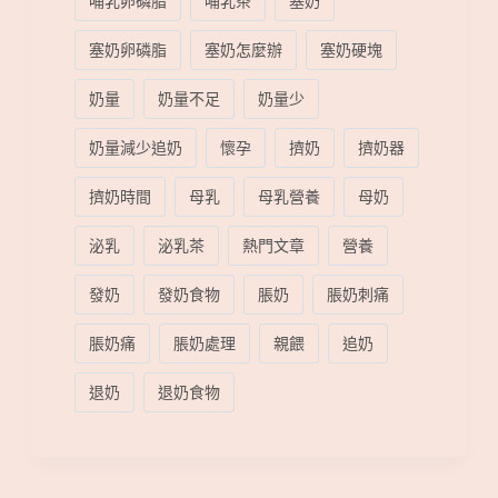
哺乳卵磷脂
哺乳茶
塞奶
塞奶卵磷脂
塞奶怎麼辦
塞奶硬塊
奶量
奶量不足
奶量少
奶量減少追奶
懷孕
擠奶
擠奶器
擠奶時間
母乳
母乳營養
母奶
泌乳
泌乳茶
熱門文章
營養
發奶
發奶食物
脹奶
脹奶刺痛
脹奶痛
脹奶處理
親餵
追奶
退奶
退奶食物