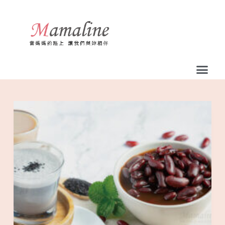
跳
至
主
要
內
容