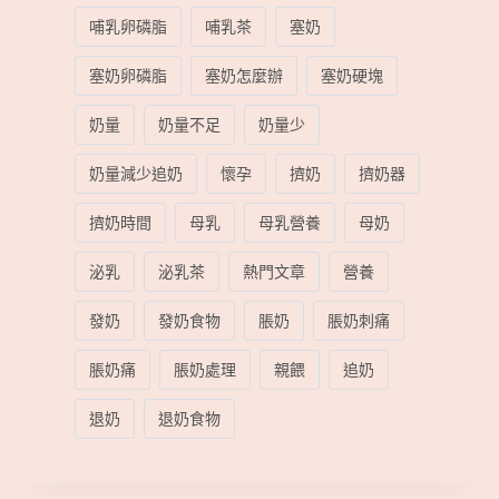
哺乳卵磷脂
哺乳茶
塞奶
塞奶卵磷脂
塞奶怎麼辦
塞奶硬塊
奶量
奶量不足
奶量少
奶量減少追奶
懷孕
擠奶
擠奶器
擠奶時間
母乳
母乳營養
母奶
泌乳
泌乳茶
熱門文章
營養
發奶
發奶食物
脹奶
脹奶刺痛
脹奶痛
脹奶處理
親餵
追奶
退奶
退奶食物