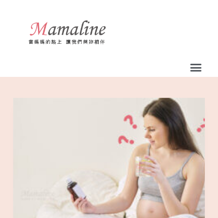
跳
至
主
要
內
容