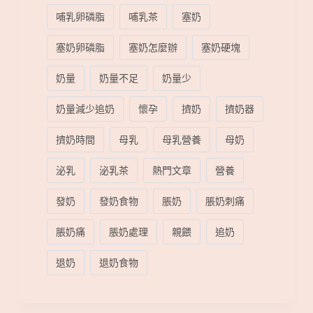
哺乳卵磷脂
哺乳茶
塞奶
塞奶卵磷脂
塞奶怎麼辦
塞奶硬塊
奶量
奶量不足
奶量少
奶量減少追奶
懷孕
擠奶
擠奶器
擠奶時間
母乳
母乳營養
母奶
泌乳
泌乳茶
熱門文章
營養
發奶
發奶食物
脹奶
脹奶刺痛
脹奶痛
脹奶處理
親餵
追奶
退奶
退奶食物