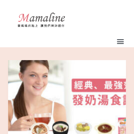
跳
至
主
要
內
容