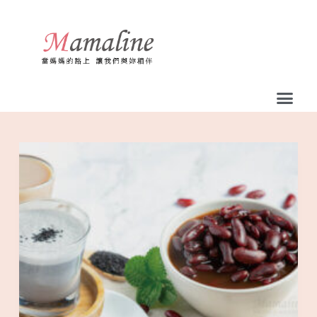
跳
至
主
要
內
容