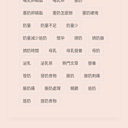
哺乳卵磷脂
哺乳茶
塞奶
塞奶卵磷脂
塞奶怎麼辦
塞奶硬塊
奶量
奶量不足
奶量少
奶量減少追奶
懷孕
擠奶
擠奶器
擠奶時間
母乳
母乳營養
母奶
泌乳
泌乳茶
熱門文章
營養
發奶
發奶食物
脹奶
脹奶刺痛
脹奶痛
脹奶處理
親餵
追奶
退奶
退奶食物