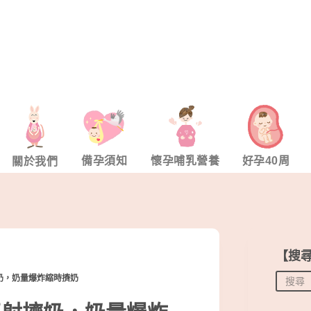
備孕須知
懷孕哺乳營養
好孕40周
關於我們
【搜
奶，奶量爆炸縮時擠奶