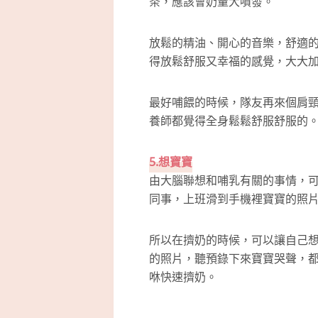
茶，應該會奶量大噴發。
放鬆的精油、開心的音樂，舒適
得放鬆舒服又幸福的感覺，大大
最好哺餵的時候，隊友再來個肩
養師都覺得全身鬆鬆舒服舒服的
5.想寶寶
由大腦聯想和哺乳有關的事情，
同事，上班滑到手機裡寶寶的照
所以在擠奶的時候，可以讓自己
的照片，聽預錄下來寶寶哭聲，
咻快速擠奶。