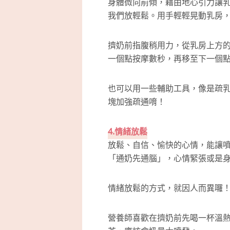
身體微向前傾，藉由地心引力讓
我們放輕鬆。用手輕輕晃動乳房
擠奶前指腹稍用力，從乳房上方
一個點按摩數秒，再移至下一個
也可以用一些輔助工具，像是疏
塊加強疏通唷！
4.情緒放鬆
放鬆、自信、愉快的心情，能讓
「通奶先通腦」，心情緊張或是
情緒放鬆的方式，就因人而異囉
營養師喜歡在擠奶前先喝一杯溫