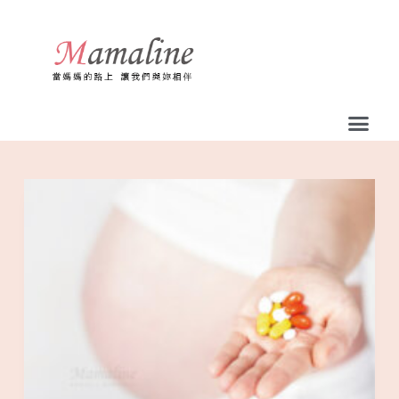
跳
至
主
要
內
容