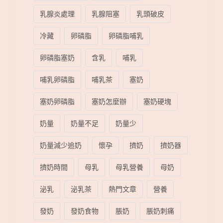
乳腺炎處理
乳腺阻塞
乳頭破皮
冷藏
卵磷脂
卵磷脂哺乳
卵磷脂塞奶
含乳
哺乳
哺乳卵磷脂
哺乳茶
塞奶
塞奶卵磷脂
塞奶怎麼辦
塞奶硬塊
奶量
奶量不足
奶量少
奶量減少追奶
懷孕
擠奶
擠奶器
擠奶時間
母乳
母乳營養
母奶
泌乳
泌乳茶
熱門文章
營養
發奶
發奶食物
脹奶
脹奶刺痛