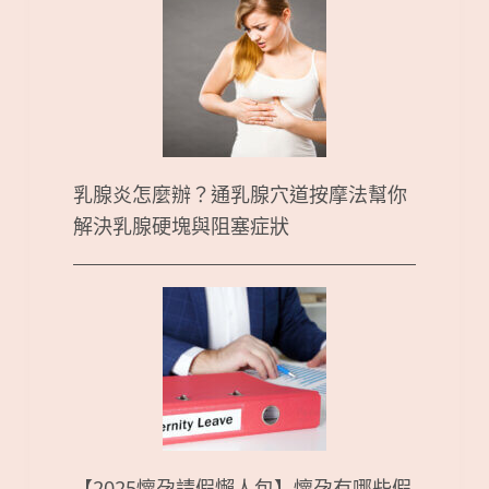
乳腺炎怎麼辦？通乳腺穴道按摩法幫你
解決乳腺硬塊與阻塞症狀
【2025懷孕請假懶人包】懷孕有哪些假