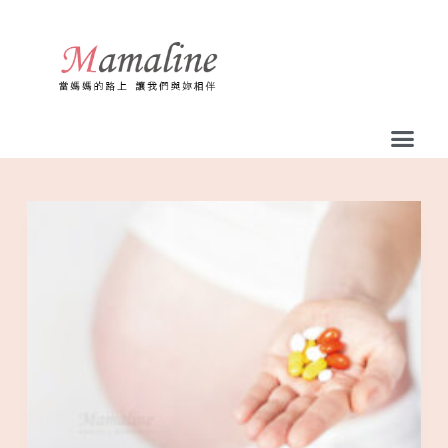
跳
至
主
要
內
容