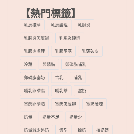
【熱門標籤】
乳房按摩
乳房護理
乳腺炎
乳腺炎怎麼辦
乳腺炎硬塊
乳腺炎處理
乳腺阻塞
乳頭破皮
冷藏
卵磷脂
卵磷脂哺乳
卵磷脂塞奶
含乳
哺乳
哺乳卵磷脂
哺乳茶
塞奶
塞奶卵磷脂
塞奶怎麼辦
塞奶硬塊
奶量
奶量不足
奶量少
奶量減少追奶
懷孕
擠奶
擠奶器