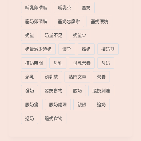
哺乳卵磷脂
哺乳茶
塞奶
塞奶卵磷脂
塞奶怎麼辦
塞奶硬塊
奶量
奶量不足
奶量少
奶量減少追奶
懷孕
擠奶
擠奶器
擠奶時間
母乳
母乳營養
母奶
泌乳
泌乳茶
熱門文章
營養
發奶
發奶食物
脹奶
脹奶刺痛
脹奶痛
脹奶處理
親餵
追奶
退奶
退奶食物