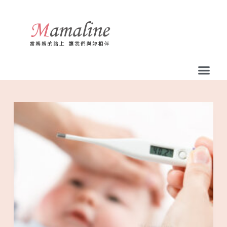
跳
至
主
要
內
容