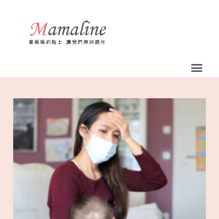
跳
至
主
要
內
容