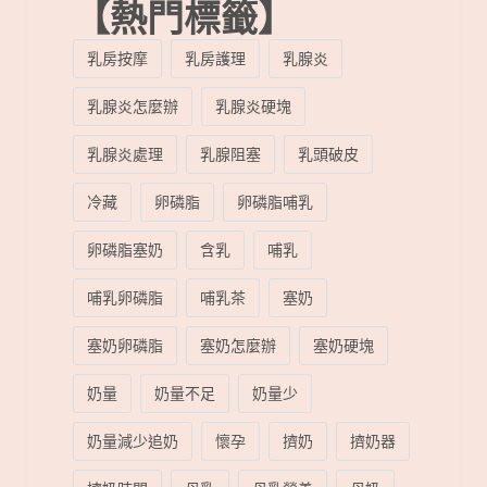
【熱門標籤】
乳房按摩
乳房護理
乳腺炎
乳腺炎怎麼辦
乳腺炎硬塊
乳腺炎處理
乳腺阻塞
乳頭破皮
冷藏
卵磷脂
卵磷脂哺乳
卵磷脂塞奶
含乳
哺乳
哺乳卵磷脂
哺乳茶
塞奶
塞奶卵磷脂
塞奶怎麼辦
塞奶硬塊
奶量
奶量不足
奶量少
奶量減少追奶
懷孕
擠奶
擠奶器