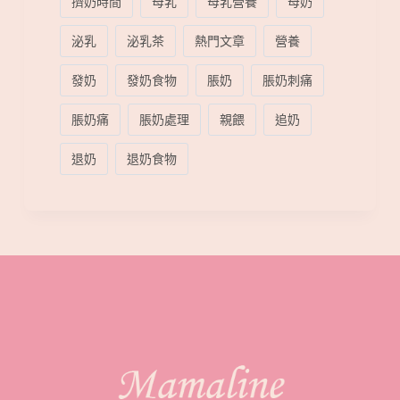
擠奶時間
母乳
母乳營養
母奶
泌乳
泌乳茶
熱門文章
營養
發奶
發奶食物
脹奶
脹奶刺痛
脹奶痛
脹奶處理
親餵
追奶
退奶
退奶食物