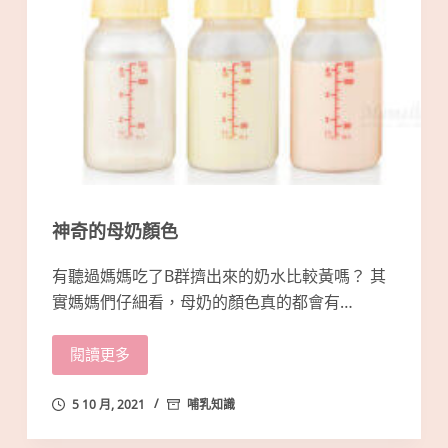
神奇的母奶顏色
有聽過媽媽吃了B群擠出來的奶水比較黃嗎？ 其
實媽媽們仔細看，母奶的顏色真的都會有…
閱讀更多
5 10 月, 2021
哺乳知識