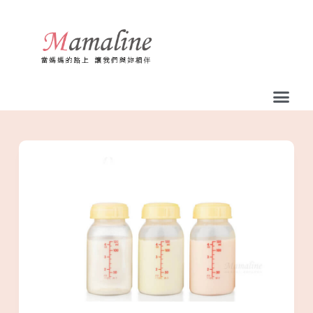
跳
至
主
要
內
容