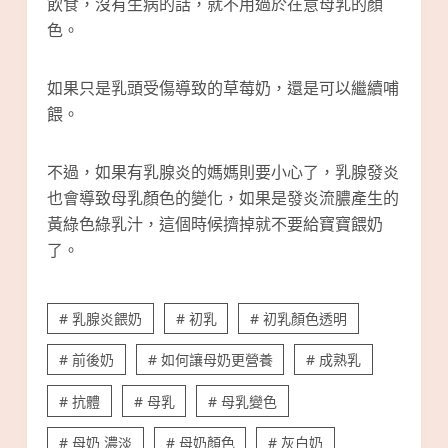
飲食，沒有生病的話，就不用過於在意母乳的顏
色。
如果只是乳頭受傷導致的草莓奶，還是可以繼續哺
餵。
不過，如果有乳腺炎的媽媽則要小心了，乳腺發炎
也會導致母乳顏色的變化，如果是發炎流膿產生的
黃綠色綠乳汁，這個時候擠掉就不要給寶寶餵奶
了。
# 乳腺炎餵奶
# 初乳
# 初乳顏色透明
# 前後奶
# 如何讓母奶更營養
# 成熟乳
# 抗體
# 母乳
# 母乳變色
# 母奶 濃淡
# 母奶顏色
# 灰白奶