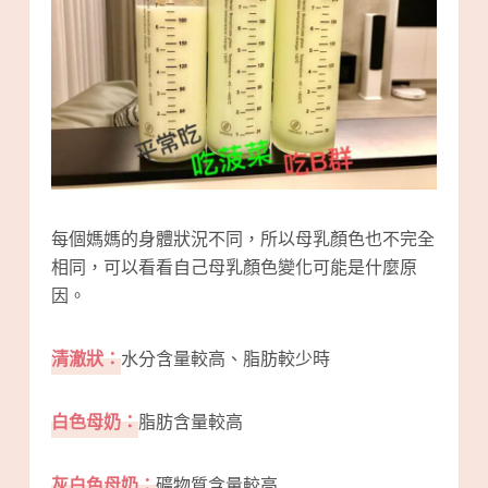
每個媽媽的身體狀況不同，所以母乳顏色也不完全
相同，可以看看自己母乳顏色變化可能是什麼原
因。
清澈狀：
水分含量較高、脂肪較少時
白色母奶：
脂肪含量較高
灰白色母奶：
礦物質含量較高