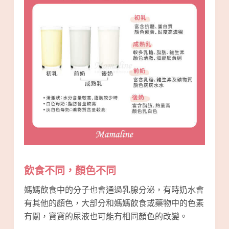
飲食不同，顏色不同
媽媽飲食中的分子也會通過乳腺分泌，有時奶水會
有其他的顏色，大部分和媽媽飲食或藥物中的色素
有關，寶寶的尿液也可能有相同顏色的改變。