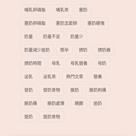
哺乳卵磷脂
哺乳茶
塞奶
塞奶卵磷脂
塞奶怎麼辦
塞奶硬塊
奶量
奶量不足
奶量少
奶量減少追奶
懷孕
擠奶
擠奶器
擠奶時間
母乳
母乳營養
母奶
泌乳
泌乳茶
熱門文章
營養
發奶
發奶食物
脹奶
脹奶刺痛
脹奶痛
脹奶處理
親餵
追奶
退奶
退奶食物