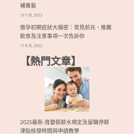
補養髮
13 7 月, 2023
懷孕初期症狀大揭密：常見前兆、推薦
飲食及注意事項一次告訴你
17 8 月, 2022
【熱門文章】
2025最新-育嬰假薪水規定及留職停薪
津貼核發時間與申請教學