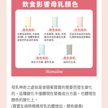
母乳神奇之處就是會隨著寶寶的需要而發生變化
的，這種變化不僅體現在營養成分方面，也體現在
顏色的變化上。
(寶寶生病時媽媽母乳抗體增加，顏色變黃)