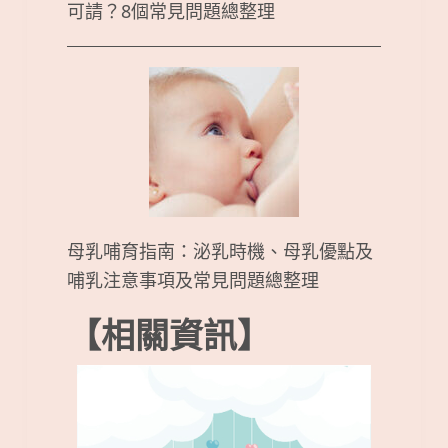
可請？8個常見問題總整理
母乳哺育指南：泌乳時機、母乳優點及
哺乳注意事項及常見問題總整理
【相關資訊】