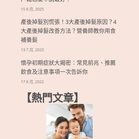
15 8 月, 2025
產後掉髮別慌張！3大產後掉髮原因？4
大產後掉髮改善方法？營養師教你用食
補養髮
13 7 月, 2023
懷孕初期症狀大揭密：常見前兆、推薦
飲食及注意事項一次告訴你
17 8 月, 2022
【熱門文章】