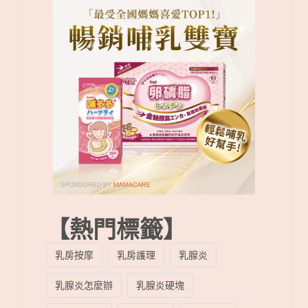
【熱門標籤】
乳房按摩
乳房護理
乳腺炎
乳腺炎怎麼辦
乳腺炎硬塊