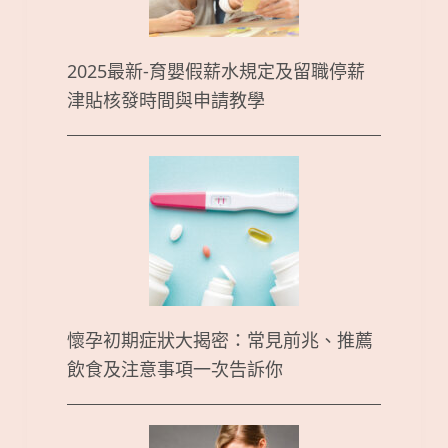
2025最新-育嬰假薪水規定及留職停薪
津貼核發時間與申請教學
懷孕初期症狀大揭密：常見前兆、推薦
飲食及注意事項一次告訴你