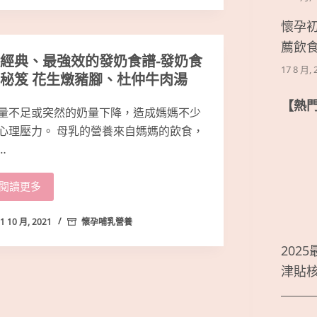
懷孕
薦飲
經典、最強效的發奶食譜-發奶食
17 8 月, 
秘笈 花生燉豬腳、杜仲牛肉湯
【熱
量不足或突然的奶量下降，造成媽媽不少
心理壓力。 母乳的營養來自媽媽的飲食，
…
閱讀更多
1 10 月, 2021
懷孕哺乳營養
202
津貼