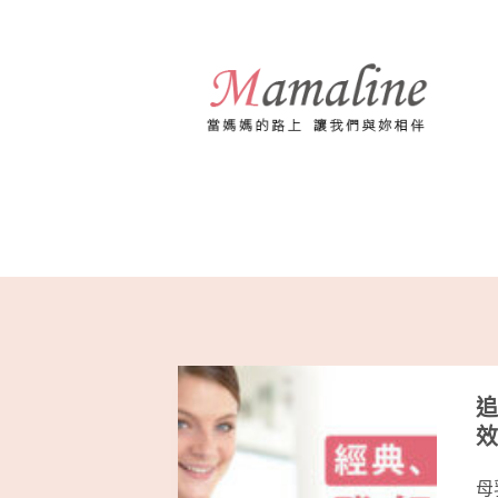
跳
至
主
要
內
容
追
效
母