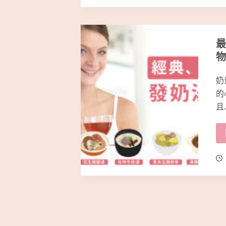
最
物
奶
的
且