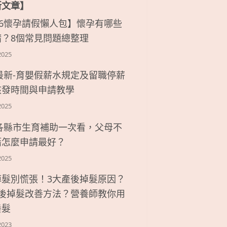
新文章】
26懷孕請假懶人包】懷孕有哪些
請？8個常見問題總整理
2025
6最新-育嬰假薪水規定及留職停薪
核發時間與申請教學
2025
6各縣市生育補助一次看，父母不
籍怎麼申請最好？
2025
掉髮別慌張！3大產後掉髮原因？
產後掉髮改善方法？營養師教你用
養髮
2023