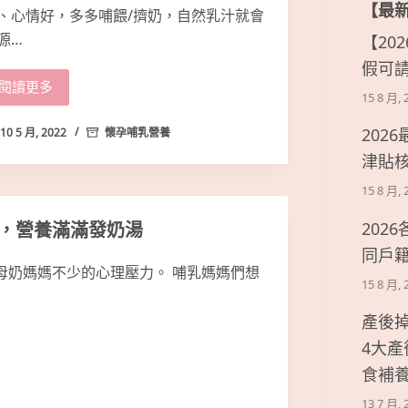
【最
、心情好，多多哺餵/擠奶，自然乳汁就會
源…
【20
假可
閱讀更多
15 8 月, 
202
10 5 月, 2022
懷孕哺乳營養
津貼
15 8 月, 
，營養滿滿發奶湯
202
同戶
母奶媽媽不少的心理壓力。 哺乳媽媽們想
15 8 月, 
產後
4大
食補
13 7 月, 