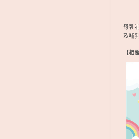
母乳
及哺
【相