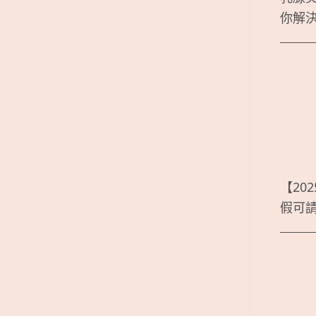
你解
【20
假可