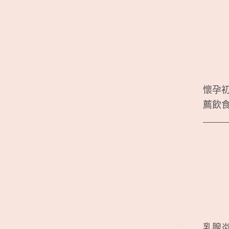
懷孕
薦飲
乳腺