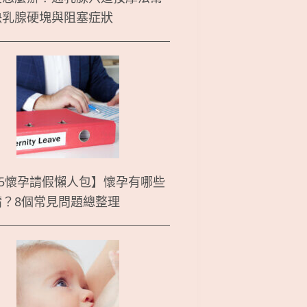
決乳腺硬塊與阻塞症狀
25懷孕請假懶人包】懷孕有哪些
請？8個常見問題總整理