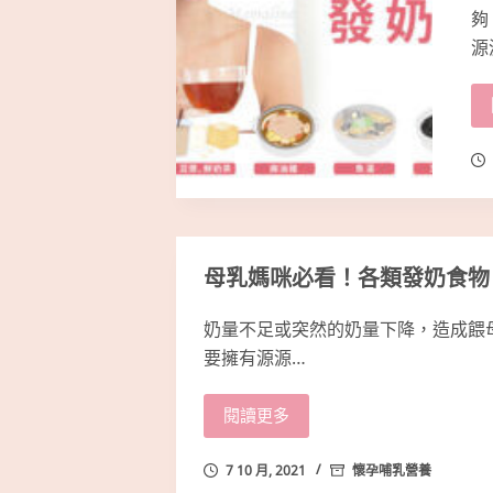
夠
源
母乳媽咪必看！各類發奶食物
奶量不足或突然的奶量下降，造成餵
要擁有源源…
閱讀更多
7 10 月, 2021
懷孕哺乳營養