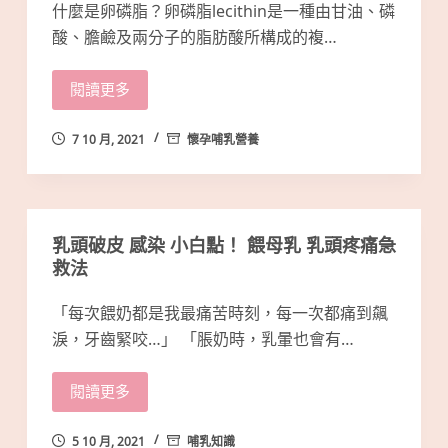
什麼是卵磷脂？卵磷脂lecithin是一種由甘油、磷
酸、膽鹼及兩分子的脂肪酸所構成的複…
閱讀更多
7 10 月, 2021
懷孕哺乳營養
乳頭破皮 感染 小白點！ 餵母乳 乳頭疼痛急
救法
「每次餵奶都是我最痛苦時刻，每一次都痛到飆
淚，牙齒緊咬…」 「脹奶時，乳暈也會有…
閱讀更多
5 10 月, 2021
哺乳知識