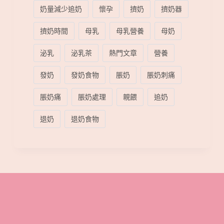
奶量減少追奶
懷孕
擠奶
擠奶器
擠奶時間
母乳
母乳營養
母奶
泌乳
泌乳茶
熱門文章
營養
發奶
發奶食物
脹奶
脹奶刺痛
脹奶痛
脹奶處理
親餵
追奶
退奶
退奶食物