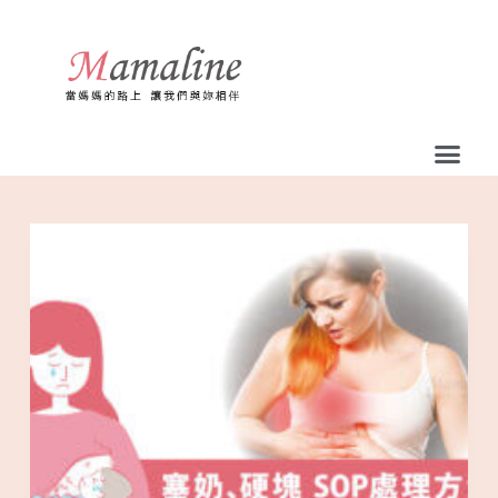
跳
至
主
要
內
容