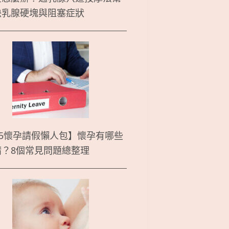
決乳腺硬塊與阻塞症狀
25懷孕請假懶人包】懷孕有哪些
請？8個常見問題總整理