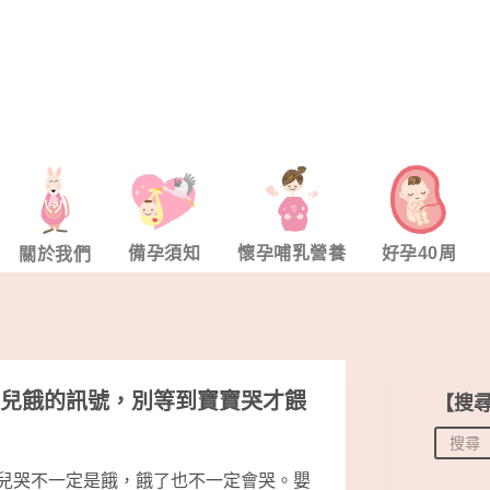
備孕須知
懷孕哺乳營養
好孕40周
關於我們
兒餓的訊號，別等到寶寶哭才餵
【搜
兒哭不一定是餓，餓了也不一定會哭。嬰