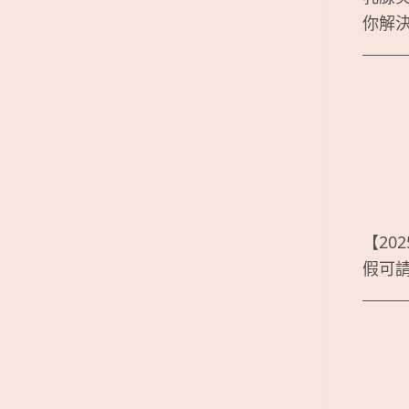
你解
【20
假可