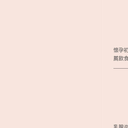
懷孕
薦飲
乳腺