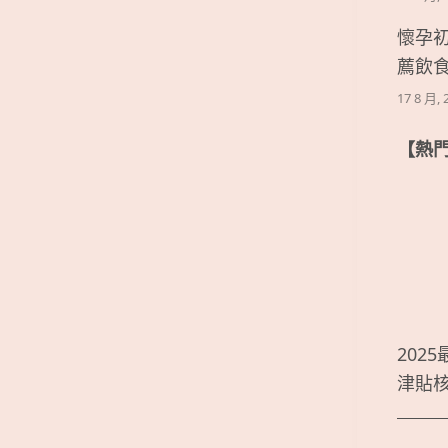
懷孕
薦飲
17 8 月, 
【熱
202
津貼