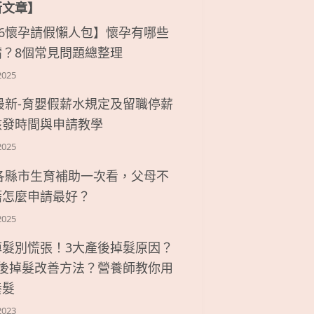
新文章】
26懷孕請假懶人包】懷孕有哪些
請？8個常見問題總整理
2025
6最新-育嬰假薪水規定及留職停薪
核發時間與申請教學
2025
6各縣市生育補助一次看，父母不
籍怎麼申請最好？
2025
掉髮別慌張！3大產後掉髮原因？
產後掉髮改善方法？營養師教你用
養髮
2023