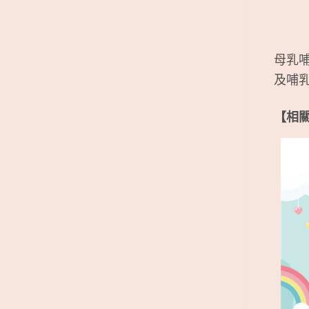
母乳
及哺
【相