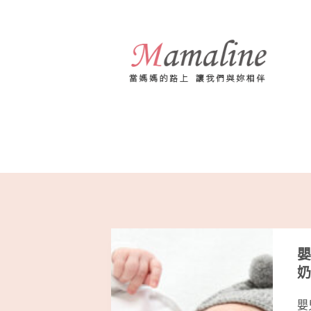
跳
至
主
要
內
容
嬰
奶
嬰