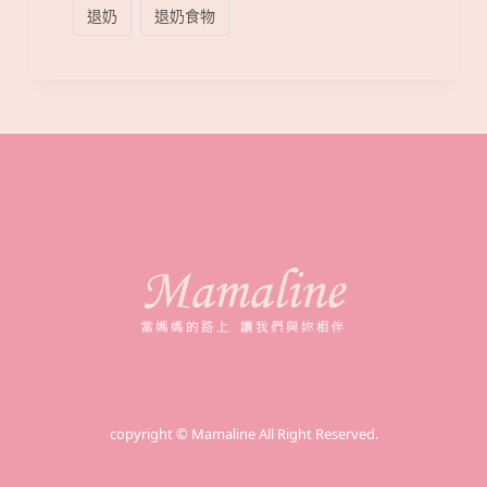
退奶
退奶食物
copyright © Mamaline All Right Reserved.