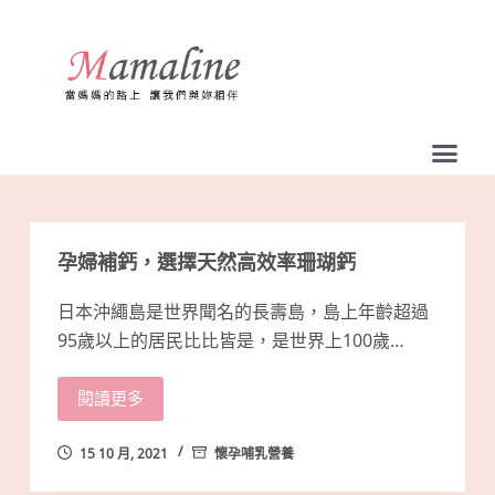
跳
至
主
要
內
容
孕婦補鈣，選擇天然高效率珊瑚鈣
日本沖繩島是世界聞名的長壽島，島上年齡超過
95歲以上的居民比比皆是，是世界上100歲…
閱讀更多
15 10 月, 2021
懷孕哺乳營養