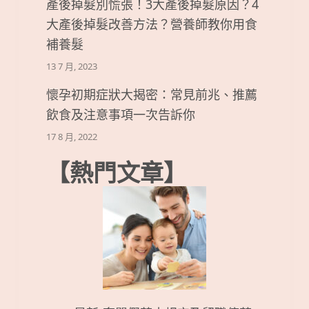
產後掉髮別慌張！3大產後掉髮原因？4
大產後掉髮改善方法？營養師教你用食
補養髮
13 7 月, 2023
懷孕初期症狀大揭密：常見前兆、推薦
飲食及注意事項一次告訴你
17 8 月, 2022
【熱門文章】