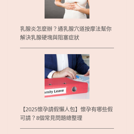
乳腺炎怎麼辦？通乳腺穴道按摩法幫你
解決乳腺硬塊與阻塞症狀
【2025懷孕請假懶人包】懷孕有哪些假
可請？8個常見問題總整理