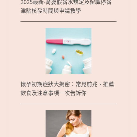
2025最新-育嬰假薪水規定及留職停薪
津貼核發時間與申請教學
懷孕初期症狀大揭密：常見前兆、推薦
飲食及注意事項一次告訴你