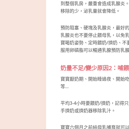
到整個乳房，嚴重會造成乳腺炎
移除的少，泌乳量就會降低。
預防阻塞、硬塊及乳腺炎，最好
乳腺炎也不要停止餵母乳，以免
寶喝奶姿勢、定時餵奶/擠奶、不
服用卵磷脂可以暢通乳腺預防乳
奶量不足/變少原因2：哺
寶寶厭奶期、開始睡過夜、開始
等…
平均3-4小時要餵奶/擠奶，記
手擠奶或擠奶器移除乳汁。
寶寶六個月之前純母乳哺育就可