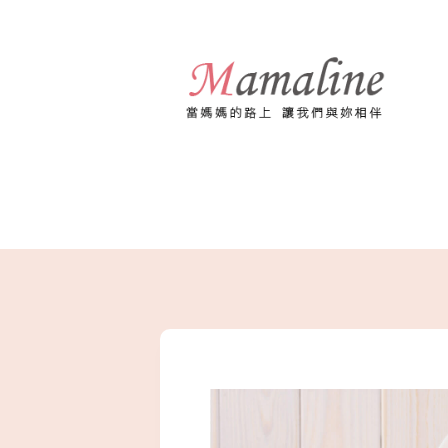
跳
至
主
要
內
容