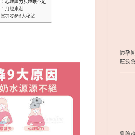
6：心理壓力及睡眠不足
7：月經來潮
掌握發奶6大秘笈
因
懷孕
薦飲
乳腺