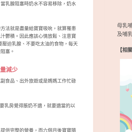
。當乳腺阻塞時奶水不容易移除，奶水
母乳
的方法就是盡量給寶寶吸吮，就算罹患
及哺
乳汁鬱積。因此應該心情放鬆、注意寶
要壓迫乳腺、不要吃太油的食物，每天
【相
腺阻塞。
餵量減少
吃副食品、出外旅遊或是媽媽工作忙碌
得只要乳房覺得脹奶不適，就要適當的以
以提供完整的營養，而六個月後寶寶隨