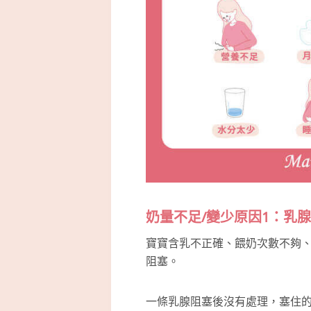
奶量不足/變少原因1：乳
寶寶含乳不正確、餵奶次數不夠
阻塞。
一條乳腺阻塞後沒有處理，塞住