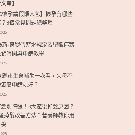
新文章】
26懷孕請假懶人包】懷孕有哪些
請？8個常見問題總整理
2025
6最新-育嬰假薪水規定及留職停薪
核發時間與申請教學
2025
6各縣市生育補助一次看，父母不
籍怎麼申請最好？
2025
掉髮別慌張！3大產後掉髮原因？
產後掉髮改善方法？營養師教你用
養髮
2023