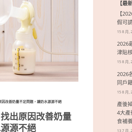
【最
【20
假可
15 8 月, 
202
津貼
15 8 月, 
202
同戶
15 8 月, 
原因改善奶量不足問題，讓奶水源源不絕
產後
4大
？找出原因改善奶量
食補
水源源不絕
13 7 月, 