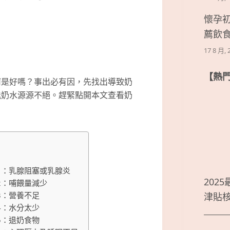
懷孕
薦飲
17 8 月, 
【熱
何是好嗎？事出必有因，先找出導致奶
能奶水源源不絕。趕緊點開本文查看奶
1：乳腺阻塞或乳腺炎
202
2：哺餵量減少
3：營養不足
津貼
4：水分太少
5：退奶食物