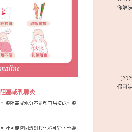
你解
【20
假可
腺阻塞或乳腺炎
、乳腺阻塞或水分不足都容易造成乳腺
的乳汁可能會回流到其他輸乳管，影響