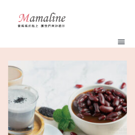
跳
至
主
要
內
容