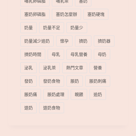
哺乳卵磷脂
哺乳茶
塞奶
塞奶卵磷脂
塞奶怎麼辦
塞奶硬塊
奶量
奶量不足
奶量少
奶量減少追奶
懷孕
擠奶
擠奶器
擠奶時間
母乳
母乳營養
母奶
泌乳
泌乳茶
熱門文章
營養
發奶
發奶食物
脹奶
脹奶刺痛
脹奶痛
脹奶處理
親餵
追奶
退奶
退奶食物